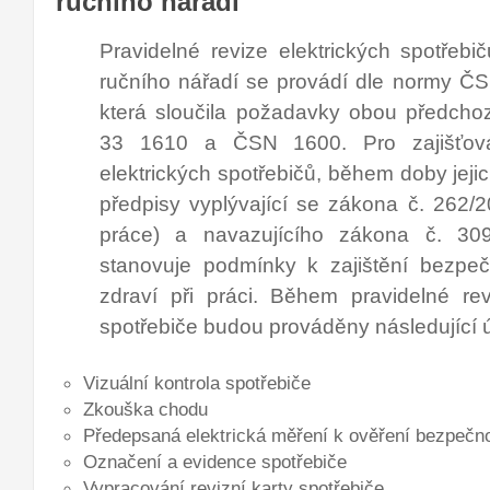
ručního nářadí
Pravidelné revize elektrických spotřebi
ručního nářadí se provádí dle normy Č
která sloučila požadavky obou předch
33 1610 a ČSN 1600. Pro zajišťová
elektrických spotřebičů, během doby jejic
předpisy vyplývající se zákona č. 262/
práce) a navazujícího zákona č. 309
stanovuje podmínky k zajištění bezpeč
zdraví při práci. Během pravidelné rev
spotřebiče budou prováděny následující 
Vizuální kontrola spotřebiče
Zkouška chodu
Předepsaná elektrická měření k ověření bezpečno
Označení a evidence spotřebiče
Vypracování revizní karty spotřebiče